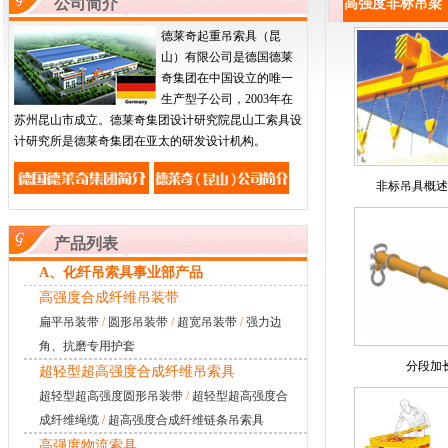
公司简介
高强度非标吊梁
德莱奇起重吊索具（昆
山）有限公司是德国德莱
奇集团在中国设立的唯一
生产型子公司，2003年在
苏州昆山市成立。德莱奇集团设计研究院昆山工索具设
计研究所是德莱奇集团在亚太的研发设计机构。
非标吊具概述
产品列表
A、化纤吊索具事业部产品
高强度合成纤维吊装带
扁平吊装带
/
圆形吊装带
/
超宽吊装带
/
强力边
角、抗磨专用护套
分段加
超轻型超高强度合成纤维吊索具
超轻型超高强度圆形吊装带
/
超轻型超高强度合
成纤维绳缆
/
超高强度合成纤维链条吊索具
高强度物流索具