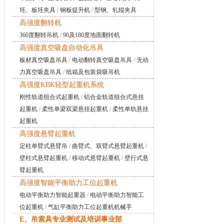
坯、板坯夹具
/
钢板提升机
/
型钢、轧辊夹具
高强度翻转机
360度翻转吊机
/
90及180度地面翻转机
高强度真空吸盘自动化吊具
板材真空吸盘吊具
/
电动翻转真空吸盘吊具
/
无动
力真空吸盘吊具
/
纸箱及包装袋吸吊机
高强度KBK轻型起重机系统
刚性轨道组合式起重机
/
铝合金轨道组合式悬挂
起重机
/
柔性单梁双梁悬挂起重机
/
柔性单轨悬挂
起重机
高强度悬臂起重机
定柱单臂式悬臂吊
/
曲臂式、双臂式悬臂起重机
/
壁柱式悬臂起重机
/
移动式悬臂起重机
/
壁行式悬
臂起重机
高强度智能平衡助力工位起重机
电动平衡助力智能起重器
/
电动平衡助力智能工
位起重机
/
气缸平衡助力工位起重机机械手
E、吊索具专业测试及培训事业部