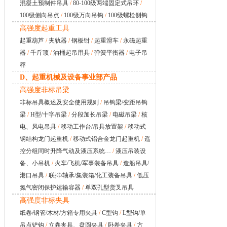
混凝土预制件吊具
/
80-100级两端固定式吊环
/
100级侧向吊点
/
100级万向吊钩
/
100级螺栓侧钩
高强度起重工具
起重葫芦
/
夹轨器
/
钢板钳
/
起重滑车
/
永磁起重
器
/
千斤顶
/
油桶起吊用具
/
弹簧平衡器
/
电子吊
秤
D、起重机械及设备事业部产品
高强度非标吊梁
非标吊具概述及安全使用规则
/
吊钩梁/变距吊钩
梁
/
H型/十字吊梁
/
分段加长吊梁
/
电磁吊梁
/
核
电、风电吊具
/
移动工作台/吊具放置架
/
移动式
钢结构龙门起重机
/
移动式铝合金龙门起重机
/
遥
控分组同时升降气动及液压系统…
/
液压吊装设
备、小吊机
/
火车/飞机/军事装备吊具
/
造船吊具/
港口吊具
/
联排/轴承/集装箱/化工装备吊具
/
低压
氮气密闭保护运输容器
/
单双孔型货叉吊具
高强度非标夹具
纸卷/钢管/木材/方箱专用夹具
/
C型钩
/
L型钩/单
吊点铲钩
/
立卷夹具、盘圆夹具
/
卧卷夹具
/
方