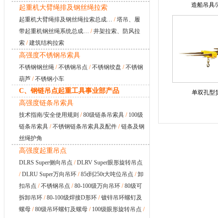
造船吊具/
起重机大臂绳排及钢丝绳拉索
起重机大臂绳排及钢丝绳拉索总成…
/
塔吊、履
带起重机钢丝绳系统总成…
/
井架拉索、防风拉
索
/
建筑结构拉索
高强度不锈钢吊索具
不锈钢钢丝绳
/
不锈钢吊点
/
不锈钢绞盘
/
不锈钢
葫芦
/
不锈钢小车
C、钢链吊点起重工具事业部产品
单双孔型
高强度链条吊索具
技术指南/安全使用规则
/
80级链条吊索具
/
100级
链条吊索具
/
不锈钢链条吊索具及配件
/
链条及钢
丝绳护角
高强度起重吊点
DLRS Super侧向吊点
/
DLRV Super眼形旋转吊点
/
DLRU Super万向吊环
/
85t到250t大吨位吊点
/
卸
扣吊点
/
不锈钢吊点
/
80-100级万向吊环
/
80级可
拆卸吊环
/
80-100级焊接D形环
/
镀锌吊环螺钉及
螺母
/
80级吊环螺钉及螺母
/
100级眼形旋转吊点
/