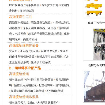
织带拴紧器
/
链条拴紧器
/
专业护套护角
/
物流固
定挡杆
/
物流运输网
高强度牵引工具
高强度手摇绞盘
/
高强度电动绞盘
/
小型钢丝绳电
移动工作台/
动卷扬机
/
链条及钢绳紧线器、牵引器
/
钢丝绳网
套，电缆网套
/
超高分子量聚乙烯编织绳索
/
化纤
编织绳索、高压牵引绳
高强度坠落防护装备
安全带
/
速差器
/
安全绳
/
自救逃生装备
/
受限空
间作业坠落保护装置
/
临时水平生命线系统
/
临时
垂直生命线系统
/
生命线工程系统
遥控分组同时
B、钢丝绳事业部产品
高强度钢丝绳
钢丝绳介绍
/
钢丝绳主要用途推荐表
/
索具用钢丝
绳
/
起重机用用钢丝绳
/
起重机特殊不旋转钢丝绳
/
起重机钢芯塑料填充钢丝绳
/
不锈钢钢丝绳
高强度钢丝绳吊索具
钢丝绳吊索具
/
卸扣、钢丝绳吊索具配件